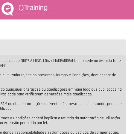
ela sociedade QUITE A MIND, LDA. / MAKEADREAM, com sede na Avenida Torre
AM”).
 o Utilizador rejeite os presentes Termos e Condições, deve cessar de
do quaisquer alterações ou atualizações em vigor logo que publicados na
ivacidade para verificarem as versões mais atualizadas.
ADREAM ou obter informações referentes às mesmas, não estando, por esse
ilizador
rmos e Condições poderá implicar a retirada da autorização de utilização
 extensão permitida por lei.
uer danos, responsabilidades, reclamações ou pedidos de compensação,