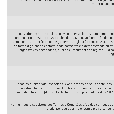
material que po
O Utilizador deve ler e analisar o Aviso de Privacidade, para compre
Europeu e do Conselho de 27 de abril de 2016 relativo à proteção das 
Geral sobre a Proteção de Dados) e demais legislação conexa. A QUITE
de forma a garantir a conformidade normativa e a demonstração ou ev
organizativas necessárias, quer ao cumprimento do regime jurídico
Reg
Todos os direitos são reservados. A App e todos os seus conteúdos, in
marketing, bem como marcas, logótipos, nomes de domínio, e quais
propriedade intelectual (doravante “Material”), são propriedade da MAKEAD
Nenhum das disposições dos Termos e Condições e/ou dos conteúdos const
Material por qualquer meio, sem o prévio consenti