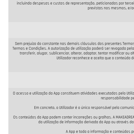
incluindo despesas e custos de representação, peticionadas por terc
previstas nos mesmos, e/ou
Sem prejuízo do constante nas demais cláusulas dos presentes Termos e
Termos e Condições. A autorização de utilização poderá ser revogada pel
transferir, alugar, sublicenciar, alterar, adaptar, tentar modificar 
Utilizador reconhece e aceita que o conteúdo 
O acesso e utilização da App constituem atividades executadas pelo Util
responsabilidade pe
Em concreto, o Utilizador é o único responsável pela comun
Os conteúdos da App podem conter incorreções ou gralhas. A MAKEADREAM
da utilização de informação derivada da App ou através da 
A App e toda a informação e conteúdos 