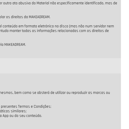
uer outro ato abusivo do Material não especificamente identificado, mas de
violar os direitos da MAKEADREAM.
r tal conteúdo em formato eletrónico no disco (mas não num servidor nem
ontudo manter todas as informações relacionadas com os direitos de
pela MAKEADREAM.
s mesmos, bem como se absterá de utilizar ou reproduzir as marcas ou
aos presentes Termos e Condições;
áticas similares;
da App ou do seu conteúdo.