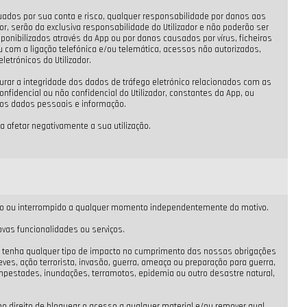
uados por sua conta e risco, qualquer responsabilidade por danos aos
, serão da exclusiva responsabilidade do Utilizador e não poderão ser
ibilizados através da App ou por danos causados por vírus, ficheiros
u com a ligação telefónica e/ou telemática, acessos não autorizados,
etrónicos do Utilizador.
rar a integridade dos dados de tráfego eletrónico relacionados com as
fidencial ou não confidencial do Utilizador, constantes da App, ou
dos dados pessoais e informação.
 afetar negativamente a sua utilização.
tado ou interrompido a qualquer momento independentemente do motivo.
vas funcionalidades ou serviços.
e tenha qualquer tipo de impacto no cumprimento das nossas obrigações
eves, ação terrorista, invasão, guerra, ameaça ou preparação para guerra,
tempestades, inundações, terramotos, epidemia ou outro desastre natural,
 direito de bloquear o acesso a qualquer material e/ou remover qual