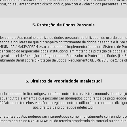
ssa, no seu entendimento discricionário, provocar a violação dos presentes Ter
5. Proteção de Dados Pessoais
ender como a App recolhe e utiliza os dados pessoais do Utilizador, de acordo c
pessoas singulares no que diz respeito ao tratamento de dados pessoais e à livre
 A MIND, LDA / MAKEADREAM está a proceder à implementação de um Sistema de P
idenciação da responsabilidade institucional em matéria de proteção de dados 
 geral da Lei de Execução do Regulamento Geral sobre a Proteção de Dados (Lei 5
ulamento Geral sobre a Proteção de Dados, Regulamento UE 679/2016, de 27 de abr
6. Direitos de Propriedade Intelectual
cluindo sem limitar, artigos, opiniões, outros textos, listas, manuais de utilizaç
quer outros elementos que possam ser abrangidos por direitos de propriedade (i
REAM ou de terceiros e estão protegidos contra a utilização, a cópia ou a divulgaç
aos direitos de propriedade intelectual.
antes da App poderão ser interpretados como implicitamente conferindo, aceita
mento escrito da MAKEADREAM ou do terceiro proprietário do Material ou dos dire