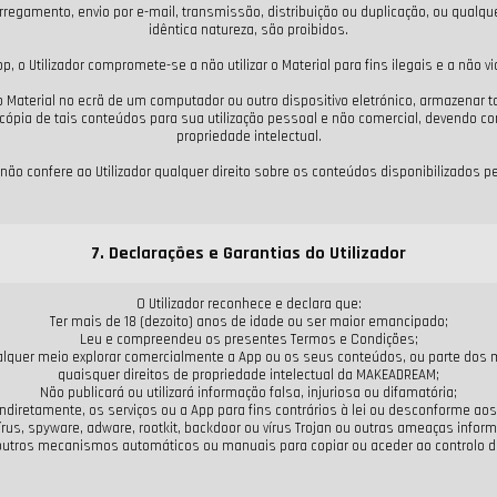
scarregamento, envio por e-mail, transmissão, distribuição ou duplicação, ou qualq
idêntica natureza, são proibidos.
p, o Utilizador compromete-se a não utilizar o Material para fins ilegais e a não 
ou o Material no ecrã de um computador ou outro dispositivo eletrónico, armazena
cópia de tais conteúdos para sua utilização pessoal e não comercial, devendo c
propriedade intelectual.
não confere ao Utilizador qualquer direito sobre os conteúdos disponibilizados 
7. Declarações e Garantias do Utilizador
O Utilizador reconhece e declara que:
Ter mais de 18 (dezoito) anos de idade ou ser maior emancipado;
Leu e compreendeu os presentes Termos e Condições;
 qualquer meio explorar comercialmente a App ou os seus conteúdos, ou parte do
quaisquer direitos de propriedade intelectual da MAKEADREAM;
Não publicará ou utilizará informação falsa, injuriosa ou difamatória;
u indiretamente, os serviços ou a App para fins contrários à lei ou desconforme 
rus, spyware, adware, rootkit, backdoor ou vírus Trojan ou outras ameaças inform
 outros mecanismos automáticos ou manuais para copiar ou aceder ao controlo 