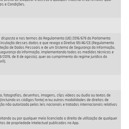
mos e Condições.
om o disposto e nos termos do Regulamento (UE) 2016/679 do Parlamento
 circulação desses dados e que revoga a Diretiva 95/46/CE (Regulamento
roteção de Dados Pessoais e de um Sistema de Segurança da Informação,
e segurança da informação, implementando todas as medidas técnicas e
8/2019, de 8 de agosto), quer ao cumprimento do regime jurídico do
il).
ão, fotografias, desenhos, imagens, clips vídeos ou áudio ou textos de
ncluindo os códigos fonte) e/ou outras modalidades de direitos de
ão não autorizada pelas leis nacionais e tratados internacionais relativos
ndo ou por qualquer meio licenciado o direito de utilização de qualquer
itos de propriedade intelectual publicados na App.