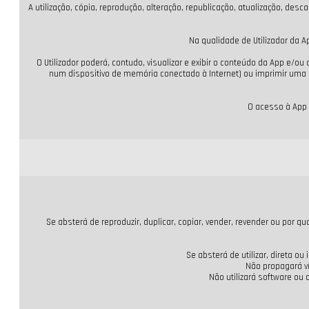
A utilização, cópia, reprodução, alteração, republicação, atualização, de
Na qualidade de Utilizador da Ap
O Utilizador poderá, contudo, visualizar e exibir o conteúdo da App e/
num dispositivo de memória conectado à Internet) ou imprimir uma 
O acesso à App 
Se absterá de reproduzir, duplicar, copiar, vender, revender ou por
Se absterá de utilizar, direta o
Não propagará ví
Não utilizará software ou