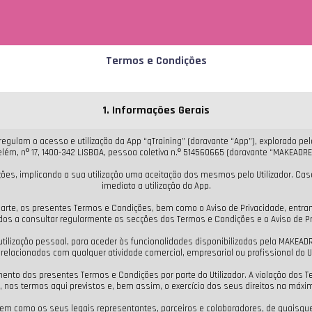
Termos e Condições
1. Informações Gerais
egulam o acesso e utilização da App “qTraining” (doravante “App”), explorado p
elém, nº 17, 1400-342 LISBOA, pessoa coletiva n.º 514560665 (doravante “MAKEADRE
ões, implicando a sua utilização uma aceitação dos mesmos pelo Utilizador. Caso
imediato a utilização da App.
parte, os presentes Termos e Condições, bem como o Aviso de Privacidade, entran
dos a consultar regularmente as secções dos Termos e Condições e o Aviso de Pr
a utilização pessoal, para aceder às funcionalidades disponibilizadas pela MAKE
 relacionados com qualquer atividade comercial, empresarial ou profissional do Ut
ento dos presentes Termos e Condições por parte do Utilizador. A violação dos Te
nos termos aqui previstos e, bem assim, o exercício dos seus direitos na máxima
bem como os seus legais representantes, parceiros e colaboradores, de quaisq