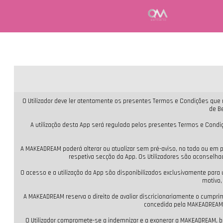
O Utilizador deve ler atentamente os presentes Termos e Condições que r
de B
A utilização desta App será regulada pelos presentes Termos e Condiç
A MAKEADREAM poderá alterar ou atualizar sem pré-aviso, no todo ou em 
respetiva secção da App. Os Utilizadores são aconselha
O acesso e a utilização da App são disponibilizados exclusivamente par
motivo,
A MAKEADREAM reserva o direito de avaliar discricionariamente o cumprim
concedida pela MAKEADREAM, 
O Utilizador compromete-se a indemnizar e a exonerar a MAKEADREAM, 