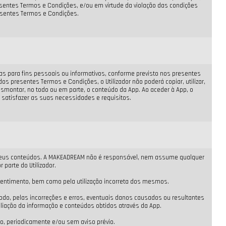
sentes Termos e Condições, e/ou em virtude da violação das condições
esentes Termos e Condições.
as para fins pessoais ou informativos, conforme previsto nos presentes
 presentes Termos e Condições, o Utilizador não poderá copiar, utilizar,
 desmontar, no todo ou em parte, o conteúdo da App. Ao aceder à App, o
 satisfazer as suas necessidades e requisitos.
 dos seus conteúdos. A MAKEADREAM não é responsável, nem assume qualquer
parte do Utilizador.
nsentimento, bem como pela utilização incorreta dos mesmos.
do, pelas incorreções e erros, eventuais danos causados ou resultantes
avaliação da informação e conteúdos obtidos através da App.
, periodicamente e/ou sem aviso prévio.