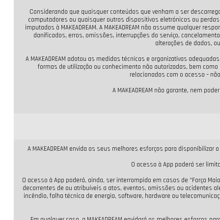
Considerando que quaisquer conteúdos que venham a ser descarregados
computadores ou quaisquer outros dispositivos eletrónicos ou perdas 
imputados à MAKEADREAM. A MAKEADREAM não assume qualquer responsabi
danificados, erros, omissões, interrupções do serviço, cancelamento
alterações de dados, ou
A MAKEADREAM adotou as medidas técnicas e organizativas adequadas a 
formas de utilização ou conhecimento não autorizadas, bem como pa
relacionados com o acesso – não
A MAKEADREAM não garante, nem poderá g
A MAKEADREAM envida os seus melhores esforços para disponibilizar o
O acesso à App poderá ser limit
O acesso à App poderá, ainda, ser interrompido em casos de “Força Ma
decorrentes de ou atribuíveis a atos, eventos, omissões ou acidentes alé
incêndio, falha técnica de energia, software, hardware ou telecomunicaç
Em qualquer caso, a MAKEADREAM envidará os melhores esforços para 