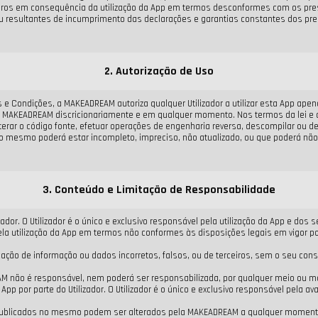
eiros em consequência da utilização da App em termos desconformes com os pre
 resultantes de incumprimento das declarações e garantias constantes dos pr
2. Autorização de Uso
 Condições, a MAKEADREAM autoriza qualquer Utilizador a utilizar esta App apen
a MAKEADREAM discricionariamente e em qualquer momento. Nos termos da lei e dos
ou alterar o código fonte, efetuar operações de engenharia reversa, descompilar ou
do mesmo poderá estar incompleto, impreciso, não atualizado, ou que poderá não
3. Conteúdo e Limitação de Responsabilidade
izador. O Utilizador é o único e exclusivo responsável pela utilização da App e
la utilização da App em termos não conformes às disposições legais em vigor por 
icação de informação ou dados incorretos, falsos, ou de terceiros, sem o seu co
 não é responsável, nem poderá ser responsabilizada, por qualquer meio ou mo
App por parte do Utilizador. O Utilizador é o único e exclusivo responsável pela 
publicados no mesmo podem ser alterados pela MAKEADREAM a qualquer momento