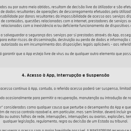
 ou por outro meio obtidos, resultam de decisão livre do Utilizador e são efet
de dados resultantes de operações de descarregamento efetuadas pelo Utilizador
lidade por danos resultantes da impossibilidade de acesso aos serviços dispon
 de conteúdos, questões relacionadas com a Internet, prestadores de serviços o
 relacionados com a inexistência e/ou deficiente funcionamento de dispositivos el
salvaguardar a segurança dos serviços por si prestados através da App, assegu
ra evitar riscos de disseminação, destruição ou perda de dados e informação con
 autorizado ou em incumprimento das disposições legais aplicáveis – aos referi
arantir que a App esteja livre de vírus ou de qualquer outro elemento que possa
4. Acesso à App, Interrupção e Suspensão
 acesso contínuo à App, contudo, o referido acesso poderá ser suspenso, limi
ado ocasionalmente para permitir a recuperação, manutenção ou introdução de no
ior” considerados como qualquer causa que perturbe o desempenho da App e qu
m de nosso controlo razoável e, em particular, mas sem limitar, deverá incluir gr
ão ou outras falhas de rede, interrupções, interrupções ou avarias, explosões, 
qualquer legislação, regulamento, regra ou decisão de um Estado ou tribunal.
recuperar o acesso com a maior brevidade possível. A MAKEADREAM reserva-se no